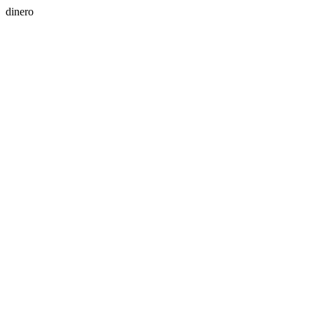
dinero