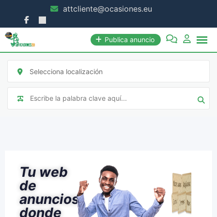
attcliente@ocasiones.eu
Publica anuncio
Selecciona localización
Tu web
de
anuncios
donde